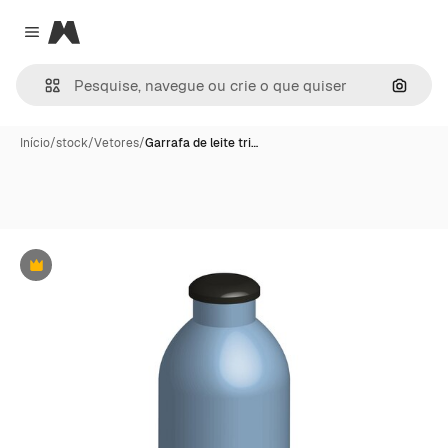
Magnific
Close menu
Pesqui
Início
/
stock
/
Vetores
/
Garrafa de leite tri…
Premium