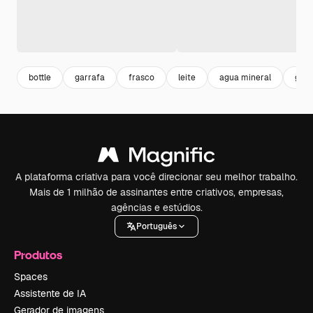
bottle
garrafa
frasco
leite
agua mineral
garr
A plataforma criativa para você direcionar seu melhor trabalho.
Mais de 1 milhão de assinantes entre criativos, empresas,
agências e estúdios.
Português
Produtos
Spaces
Assistente de IA
Gerador de imagens