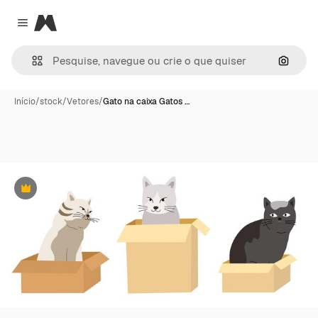
Magnific
Close menu
Pesqui
Início
/
stock
/
Vetores
/
Gato na caixa Gatos …
Premium