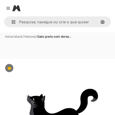
Magnific
Close menu
Pesqui
Início
/
stock
/
Vetores
/
Gato preto com dorso…
Premium