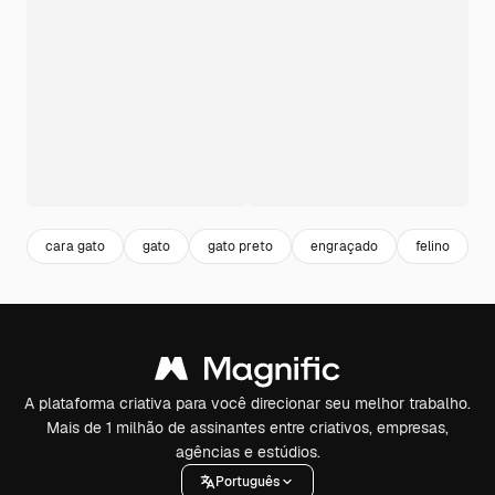
cara gato
gato
gato preto
engraçado
felino
a
A plataforma criativa para você direcionar seu melhor trabalho.
Mais de 1 milhão de assinantes entre criativos, empresas,
agências e estúdios.
Português