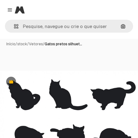
Magnific
Close menu
Pesqui
Início
/
stock
/
Vetores
/
Gatos pretos silhuet…
Premium