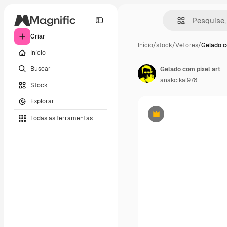
Criar
Início
/
stock
/
Vetores
/
Gelado c
Início
Buscar
Gelado com pixel art
anakcikal978
Stock
Explorar
Todas as ferramentas
Premium