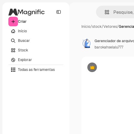
Criar
Início
/
stock
/
Vetores
/
Gerencia
Início
Buscar
barokahselalu777
Stock
Explorar
Todas as ferramentas
Premium