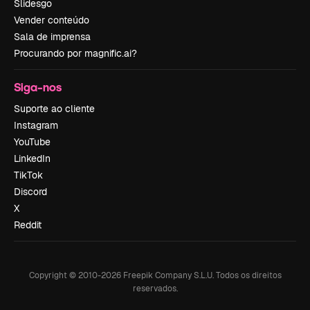
Slidesgo
Vender conteúdo
Sala de imprensa
Procurando por magnific.ai?
Siga-nos
Suporte ao cliente
Instagram
YouTube
LinkedIn
TikTok
Discord
X
Reddit
Copyright © 2010-
2026
Freepik Company S.L.U.
Todos os direitos
reservados
.