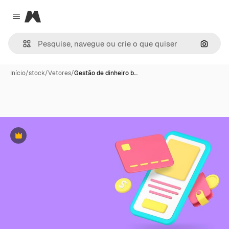
Magnific
Close menu
Pesqui
Início
/
stock
/
Vetores
/
Gestão de dinheiro b…
Premium