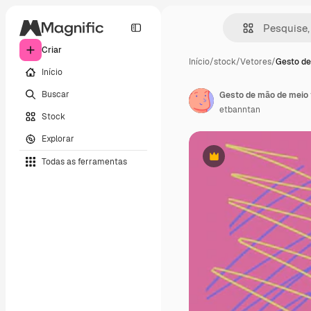
Criar
Início
/
stock
/
Vetores
/
Gesto d
Início
Buscar
etbanntan
Stock
Explorar
Todas as ferramentas
Premium