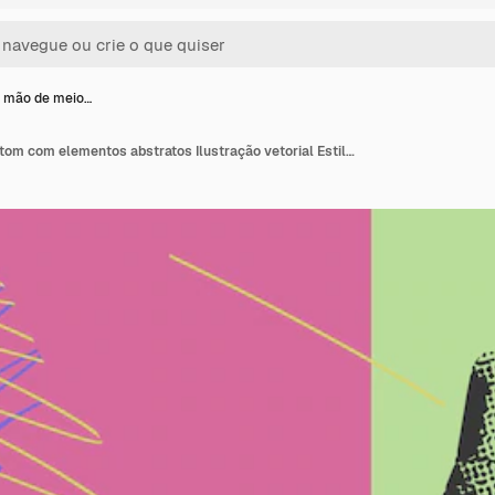
e mão de meio…
Gesto de mão de meio tom com elementos abstratos Ilustração vetorial Estilo Grunge abstrato