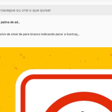
 palma de ad…
Gesto de palma de adesivo de sinal de pare branco indicando parar a ilustração vetorial plana