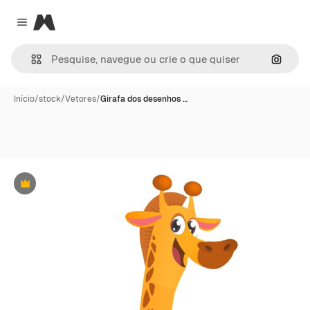
Magnific
Close menu
Pesqui
Início
/
stock
/
Vetores
/
Girafa dos desenhos …
Premium