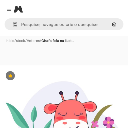
Magnific
Close menu
Pesqui
Início
/
stock
/
Vetores
/
Girafa fofa na ilust…
Premium