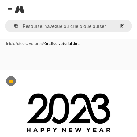
Magnific
Close menu
Pesqui
Início
/
stock
/
Vetores
/
Gráfico vetorial de …
Premium