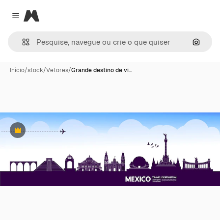
Magnific
Close menu
Pesqui
Início
/
stock
/
Vetores
/
Grande destino de vi…
Premium