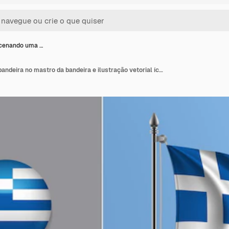
acenando uma …
Grécia acenando uma bandeira no mastro da bandeira e ilustração vetorial ícone redondo. Maquete 3D realista com desenho da bandeira grega e botão circular