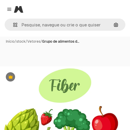
Magnific
Close menu
Pesqui
Início
/
stock
/
Vetores
/
Grupo de alimentos d…
Premium