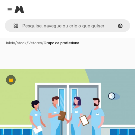
Magnific
Close menu
Pesqui
Início
/
stock
/
Vetores
/
Grupo de profissiona…
Premium