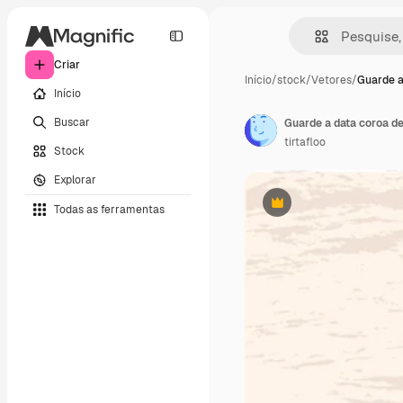
Criar
Início
/
stock
/
Vetores
/
Guarde a
Início
Buscar
Guarde a data coroa de
tirtafloo
Stock
Explorar
Todas as ferramentas
Premium