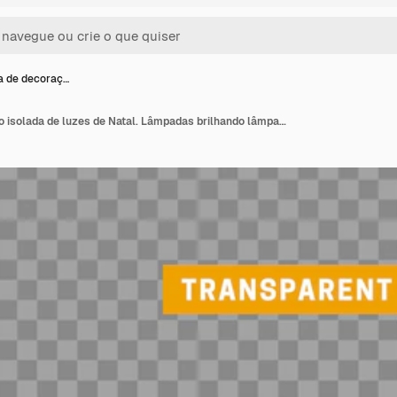
a de decoraç…
Guirlanda de decoração isolada de luzes de Natal. Lâmpadas brilhando lâmpada led neon colorida. Decoração de férias de Natal. Efeito de luz de design 3D realista. Guirlandas de lâmpadas elemento decorativo de ano novo. Ilustração vetorial