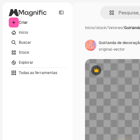
Criar
Início
/
stock
/
Vetores
/
Guirland
Início
Buscar
original-vector
Stock
Explorar
Todas as ferramentas
Premium