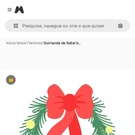
Magnific
Close menu
Pesqui
Início
/
stock
/
Vetores
/
Guirlanda de Natal b…
Premium