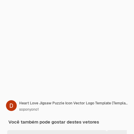
Heart Love Jigsaw Puzzle Icon Vector Logo Template (Template de Logotipo de Iconagem do Amor do Coração)
soponyono1
Você também pode gostar destes vetores