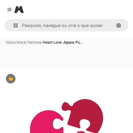
Magnific
Close menu
Pesqui
Início
/
stock
/
Vetores
/
Heart Love Jigsaw Pu…
Premium