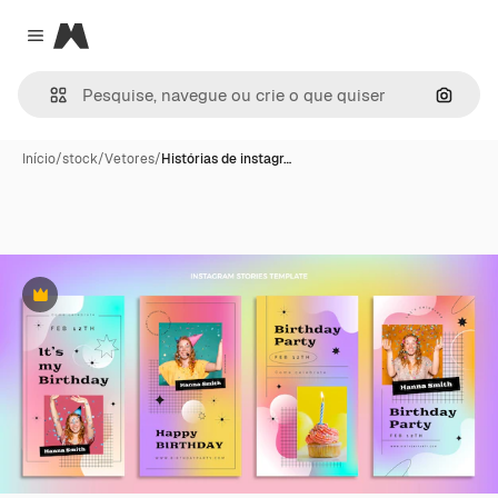
Magnific
Close menu
Pesqui
Início
/
stock
/
Vetores
/
Histórias de instagr…
Premium