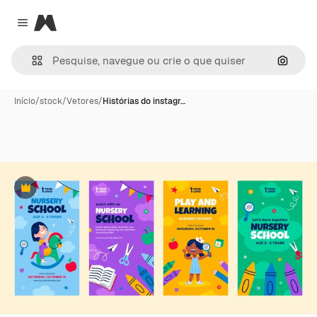
Magnific
Close menu
Pesqui
Início
/
stock
/
Vetores
/
Histórias do instagr…
Premium