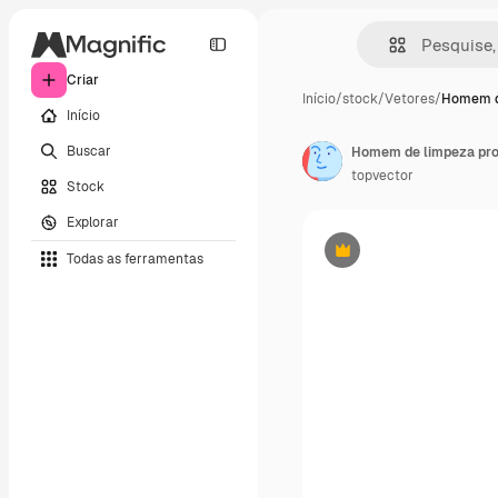
Criar
Início
/
stock
/
Vetores
/
Homem d
Início
Buscar
topvector
Stock
Explorar
Todas as ferramentas
Premium