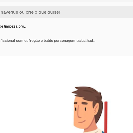
e limpeza pro…
Homem de limpeza profissional com esfregão e balde personagem trabalhador masculino vestido com macacão azul e