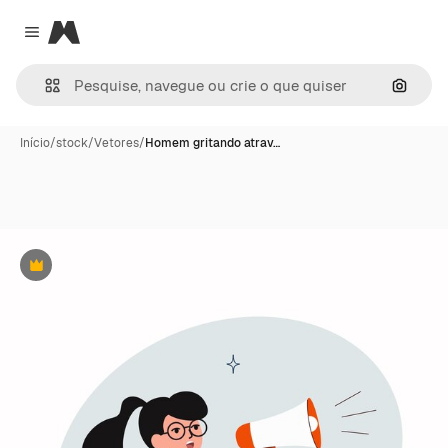
Magnific
Close menu
Pesqui
Início
/
stock
/
Vetores
/
Homem gritando atrav…
Premium