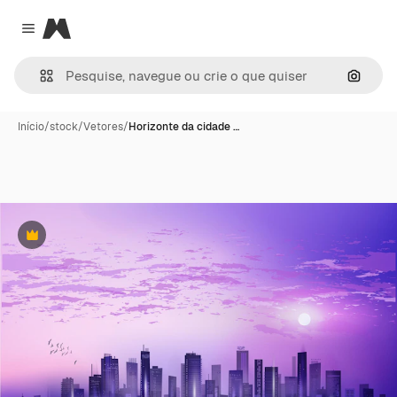
Magnific
Close menu
Pesqui
Início
/
stock
/
Vetores
/
Horizonte da cidade …
Premium