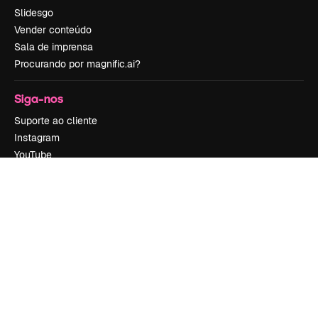
Slidesgo
Vender conteúdo
Sala de imprensa
Procurando por magnific.ai?
Siga-nos
Suporte ao cliente
Instagram
YouTube
LinkedIn
TikTok
Discord
X
Reddit
Copyright © 2010-
2026
Freepik Company S.L.U.
Todos os direitos
reservados
.