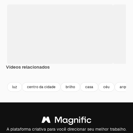
Vídeos relacionados
Premium
Premium
Gerado por IA
Premium
Premium
Gerado por 
luz
centro da cidade
brilho
casa
céu
arquite
A plataforma criativa para você direcionar seu melhor trabalho.