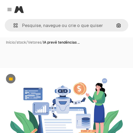
Magnific
Close menu
Pesqui
Início
/
stock
/
Vetores
/
IA prevê tendências …
Premium