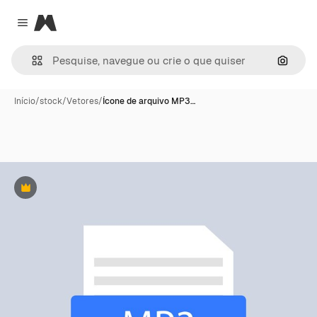
Magnific
Close menu
Pesqui
Início
/
stock
/
Vetores
/
Ícone de arquivo MP3…
Premium