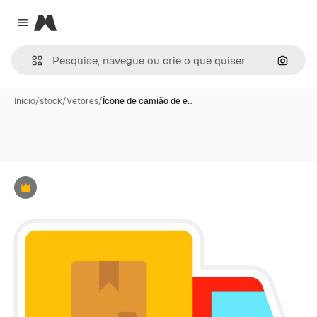
Magnific
Close menu
Pesqui
Início
/
stock
/
Vetores
/
Ícone de camião de e…
Premium