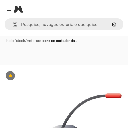
Magnific
Close menu
Pesqui
Início
/
stock
/
Vetores
/
Ícone de cortador de…
Premium