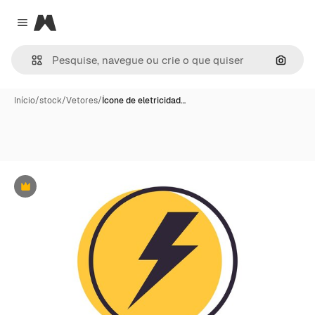
Magnific
Close menu
Pesqui
Início
/
stock
/
Vetores
/
Ícone de eletricidad…
Premium