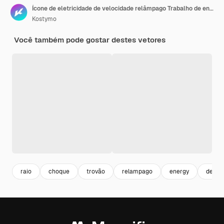
Ícone de eletricidade de velocidade relâmpago Trabalho de entrega de ícone de pedido rápido Esboce a ilustração vetorial amarela isolada no fundo
Kostymo
Você também pode gostar destes vetores
raio
choque
trovão
relampago
energy
desig