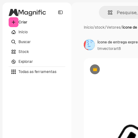
Criar
Início
/
stock
/
Vetores
/
Ícone de
Início
Buscar
tmvectorart8
Stock
Explorar
Todas as ferramentas
Premium