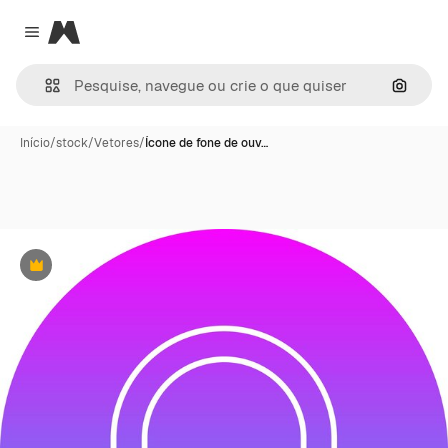
Magnific
Close menu
Pesqui
Início
/
stock
/
Vetores
/
Ícone de fone de ouv…
Premium