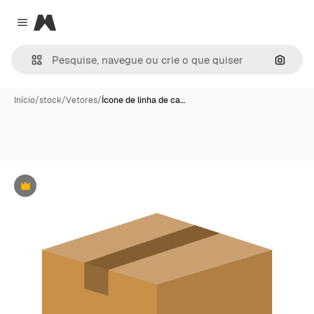
Magnific
Close menu
Pesqui
Início
/
stock
/
Vetores
/
Ícone de linha de ca…
Premium