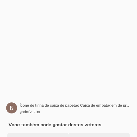
Ícone de linha de caixa de papelão Caixa de embalagem de presente pacote movendo ícone vetorial de correio surpresa para negócios e publicidade
godofvektor
Você também pode gostar destes vetores