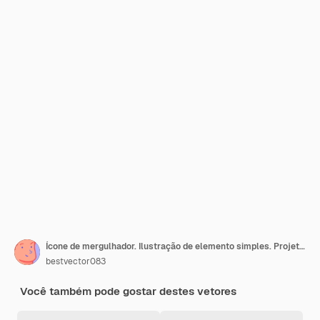
Ícone de mergulhador. Ilustração de elemento simples. Projeto de símbolo de conceito de mergulhador da coleção de praia. Pode ser usado para web e celular.
bestvector083
Você também pode gostar destes vetores