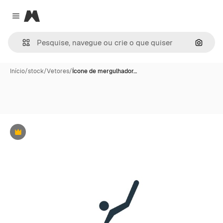
Magnific
Close menu
Pesqui
Início
/
stock
/
Vetores
/
Ícone de mergulhador…
Premium