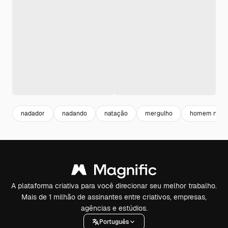
nadador
nadando
natação
mergulho
homem na pi
A plataforma criativa para você direcionar seu melhor trabalho.
Mais de 1 milhão de assinantes entre criativos, empresas,
agências e estúdios.
Português