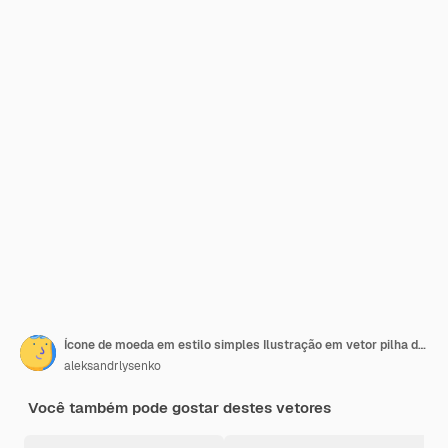
Ícone de moeda em estilo simples Ilustração em vetor pilha de dinheiro em fundo branco isolado Conceito de negócio de sinal de moeda em dinheiro
aleksandrlysenko
Você também pode gostar destes vetores