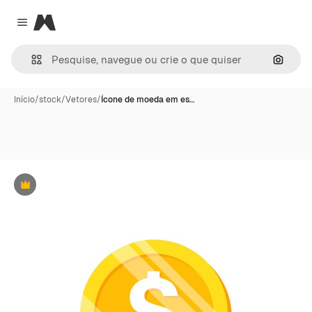
Magnific
Close menu
Pesqui
Início
/
stock
/
Vetores
/
Ícone de moeda em es…
Premium