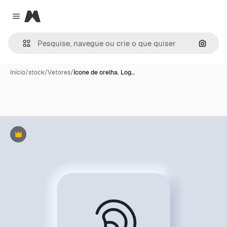
Magnific
Close menu
Pesqui
Início
/
stock
/
Vetores
/
Ícone de orelha. Log…
Premium