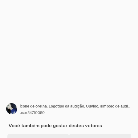
Ícone de orelha. Logotipo da audição. Ouvido, símbolo de audição. Vetor. Ícone da interface do usuário. Botão da web da interface de usuário branco Neumorphic UI UX. Neumorfismo
user34710080
Você também pode gostar destes vetores