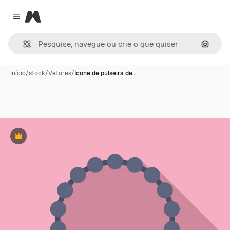
Magnific
Close menu
Pesqui
Início
/
stock
/
Vetores
/
Ícone de pulseira de…
Premium