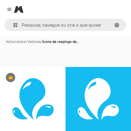
Magnific
Close menu
Pesqui
Início
/
stock
/
Vetores
/
Ícone de respingo de…
Premium