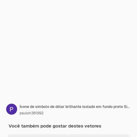
Ícone de símbolo de dólar brilhante isolado em fundo preto Símbolo de pagamento de riqueza em dinheiro e dinheiro
pauloh381992
Você também pode gostar destes vetores