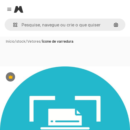
Magnific
Close menu
Pesqui
Início
/
stock
/
Vetores
/
Ícone de varredura
Premium