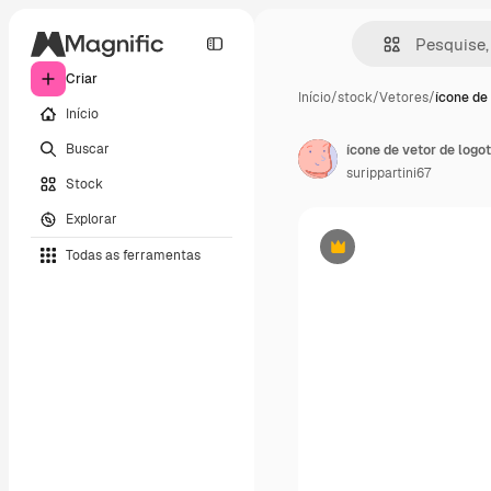
Criar
Início
/
stock
/
Vetores
/
ícone de 
Início
Buscar
ícone de vetor de logot
surippartini67
Stock
Explorar
Todas as ferramentas
Premium