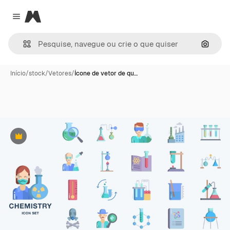
Magnific
Close menu
Pesqui
Início
/
stock
/
Vetores
/
Ícone de vetor de qu…
Premium