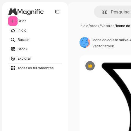
Criar
Início
/
stock
/
Vetores
/
Ícone do 
Início
Buscar
Ícone do colete salva-
Vectoristock
Stock
Explorar
Todas as ferramentas
Premium