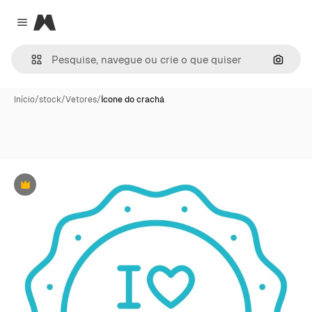
Magnific
Close menu
Pesqui
Início
/
stock
/
Vetores
/
Ícone do crachá
Premium