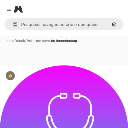
Magnific
Close menu
Pesqui
Início
/
stock
/
Vetores
/
Ícone do fonendoscóp…
Premium