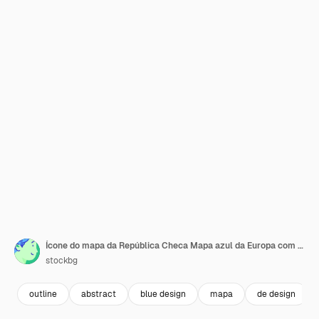
Ícone do mapa da República Checa Mapa azul da Europa com destaque da República Checa na cor vermelha
stockbg
outline
abstract
blue design
mapa
de design