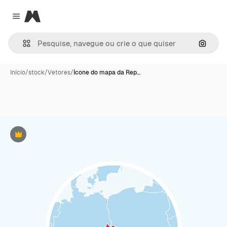
Magnific
Close menu
Pesqui
Início
/
stock
/
Vetores
/
Ícone do mapa da Rep…
Premium