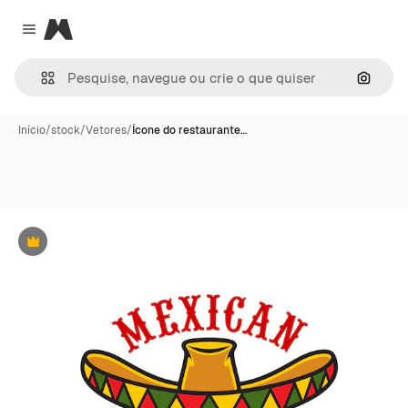
Magnific
Close menu
Pesqui
Início
/
stock
/
Vetores
/
Ícone do restaurante…
Premium