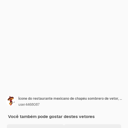
Ícone do restaurante mexicano de chapéu sombrero de vetor, maracas, pimenta malagueta vermelha e jalapeño verde. Cozinha mexicana tempera comida e sombrero festivo, símbolo da comida, restaurante tex-mex ou design de bistrô
user4468087
Você também pode gostar destes vetores