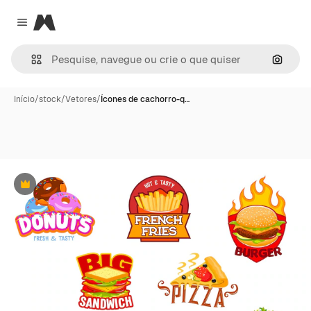
Magnific
Close menu
Pesqui
Início
/
stock
/
Vetores
/
Ícones de cachorro-q…
Premium