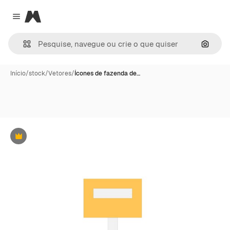
Magnific
Close menu
Pesqui
Início
/
stock
/
Vetores
/
Ícones de fazenda de…
Premium