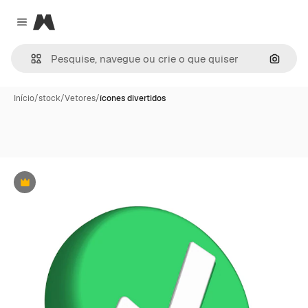
Magnific
Close menu
Pesqui
Início
/
stock
/
Vetores
/
ícones divertidos
Premium